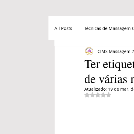
All Posts
Técnicas de Massagem C
CIMS Massagem
2
Estude massagem na Tailândia
Ter etiqu
de várias 
Atualizado:
19 de mar. d
Avaliado com NaN 