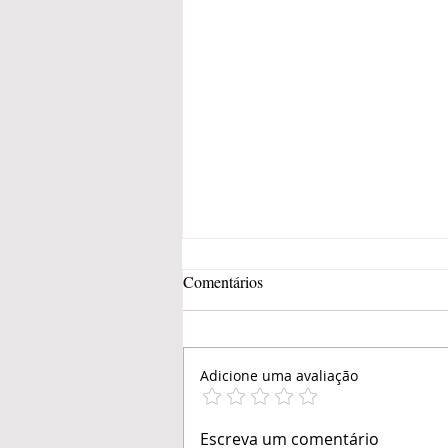
Comentários
Adicione uma avaliação
Até quando um BOM
Escreva um comentário