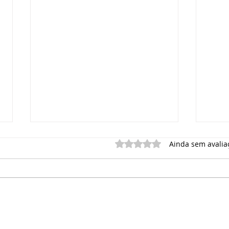
Avaliado com 0 de 5 estrel
Ainda sem avalia
Aqui estão cinco etapas para
Exist