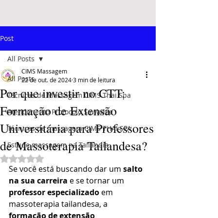
Post
All Posts
CIMS Massagem
All Posts
22 de out. de 2024
3 min de leitura
Por que investir no CTT:
Técnicas de Massagem CIMS Thai Spa
Formação de Extensão
Atendimento Protocolo Sawadee
Universitária para Professores
Técnicas de massagem CIMS THAI SPA
de Massoterapia Tailandesa?
Estude massagem na Tailândia
Avaliado com NaN de 5 estrelas.
Se você está buscando dar um 
salto 
na sua carreira
 e se tornar um 
professor especializado
 em 
massoterapia tailandesa, a 
formação de extensão 