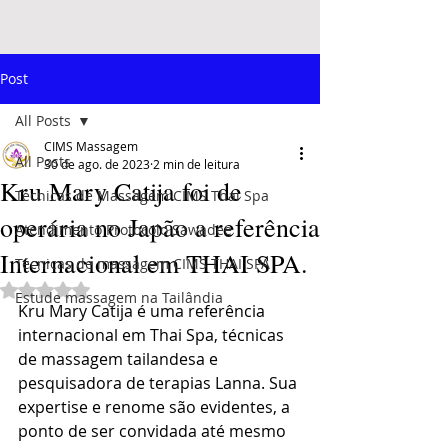
Post
All Posts
CIMS Massagem
All Posts
30 de ago. de 2023
2 min de leitura
Kru Mary Catija foi de
Técnicas de Massagem CIMS Thai Spa
operária no Japão a referência
Atendimento Protocolo Sawadee
Internacional em THAI SPA.
Técnicas de massagem CIMS THAI SPA
Avaliado com NaN de 5 estrelas.
Estude massagem na Tailândia
Kru Mary Catija é uma referência 
internacional em Thai Spa, técnicas 
de massagem tailandesa e 
pesquisadora de terapias Lanna. Sua 
expertise e renome são evidentes, a 
ponto de ser convidada até mesmo 