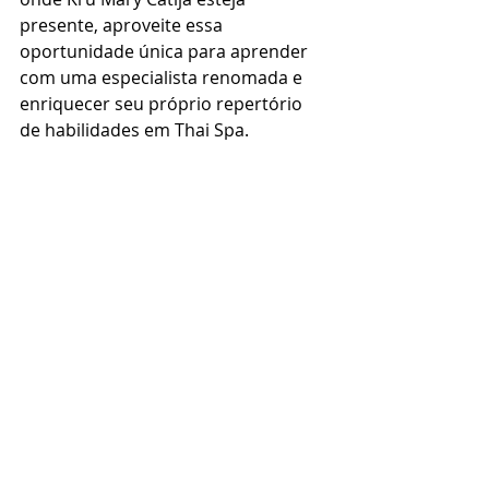
presente, aproveite essa 
oportunidade única para aprender 
com uma especialista renomada e 
enriquecer seu próprio repertório 
de habilidades em Thai Spa.
CIMS Tailândia 
cims thai spa
atendimento de spa
atendimento personalizado
thai massagem
tailandia
Mary catija
massoterapeuta
thai massage
massoterapia
terapeuta de sucesso
Estude massagem na Tailândia