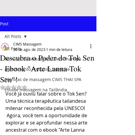
Post
All Posts
CIMS Massagem
All Posts
30 de ago. de 2023
1 min de leitura
Descubra o Poder do Tok Sen
Técnicas de Massagem CIMS Thai Spa
- Ebook "Arte Lanna Tok
Atendimento Protocolo Sawadee
Sen"!
Técnicas de massagem CIMS THAI SPA
Avaliado com NaN de 5 estrelas.
Estude massagem na Tailândia
Você já ouviu falar sobre o Tok Sen? 
Uma técnica terapêutica tailandesa 
milenar reconhecida pela UNESCO! 
 Agora, você tem a oportunidade de 
explorar e se aprofundar nessa arte 
ancestral com o ebook "Arte Lanna 